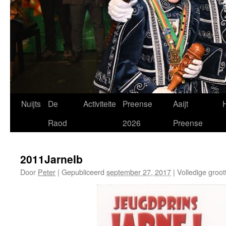
Spring
Nuijts
De
Activiteite
Preense
Aaijt
H
naar
Raod
2026
Preense
de
2011JarneIb
inhoud
Door
Peter
|
Gepubliceerd
september 27, 2017
|
Volledige groot