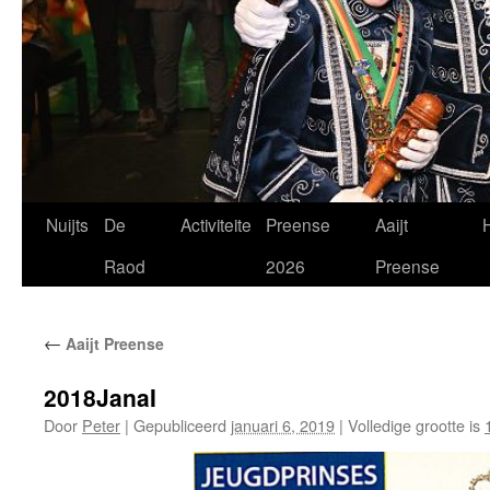
Spring
Nuijts
De
Activiteite
Preense
Aaijt
H
naar
Raod
2026
Preense
de
←
Aaijt Preense
inhoud
2018JanaI
Door
Peter
|
Gepubliceerd
januari 6, 2019
|
Volledige grootte is