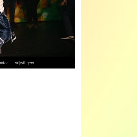
ontac
Vrijwilligers