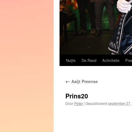
Nuijts
De Raod
Activiteite
Pre
Spring
naar
←
Aaijt Preense
de
inhoud
Prins20
Door
Peter
|
Gepubliceerd
september 27,