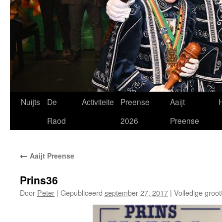
Spring
Nuijts
De
Activiteite
Preense
Aaijt
H
naar
Raod
2026
Preense
de
←
Aaijt Preense
inhoud
Prins36
Door
Peter
|
Gepubliceerd
september 27, 2017
|
Volledige groot