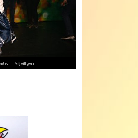
ontac
Vrijwilligers