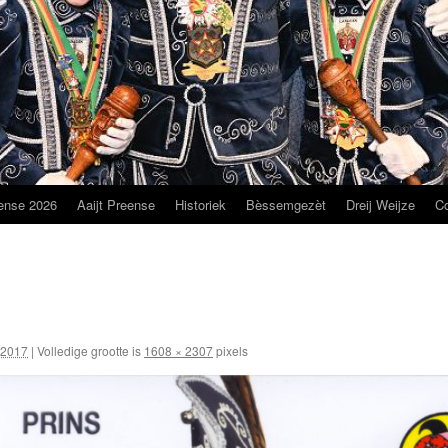
ense 2026
Aaijt Preense
Historiek
Bèssemgezèt
Dreij Weijze
C
 2017
|
Volledige grootte is
1608 × 2307
pixels