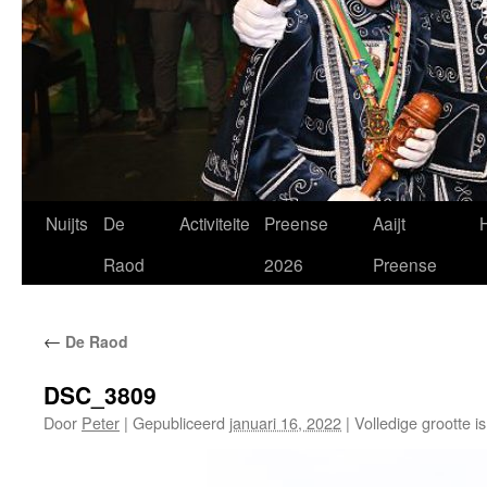
Spring
Nuijts
De
Activiteite
Preense
Aaijt
H
naar
Raod
2026
Preense
de
←
De Raod
inhoud
DSC_3809
Door
Peter
|
Gepubliceerd
januari 16, 2022
|
Volledige grootte i