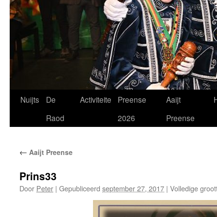
Spring
Nuijts
De
Activiteite
Preense
Aaijt
H
naar
Raod
2026
Preense
de
←
Aaijt Preense
inhoud
Prins33
Door
Peter
|
Gepubliceerd
september 27, 2017
|
Volledige groot