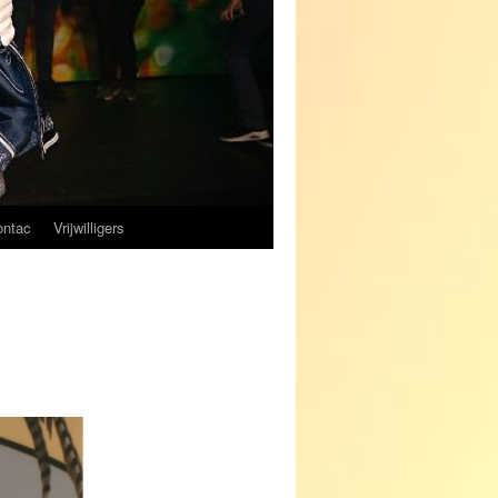
ontac
Vrijwilligers