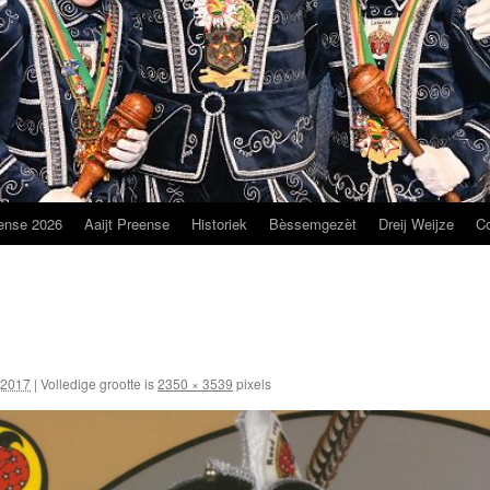
ense 2026
Aaijt Preense
Historiek
Bèssemgezèt
Dreij Weijze
C
 2017
|
Volledige grootte is
2350 × 3539
pixels